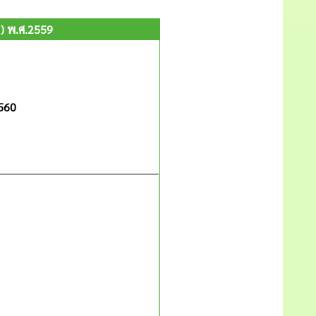
1) พ.ศ.2559
560